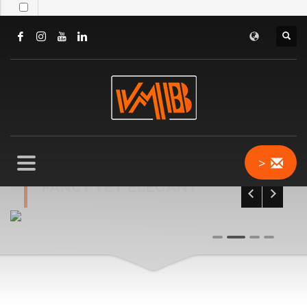
>
FANCY YET ELEGANT
0
1
2
3