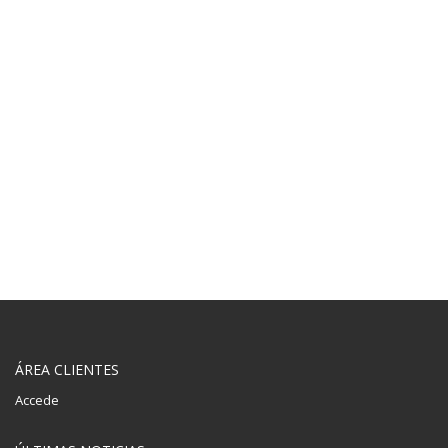
180+
REVIEWS AND RATINGS
ÁREA CLIENTES
Accede