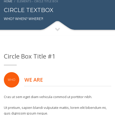
HOME
ELEMENTS – CIRCLE TITLE BOX
CIRCLE TEXTBOX
WHO? WHEN? WHERE?!
Circle Box Title #1
WE ARE
WHO
Cras ut sem eget diam vehicula commod ut porttitor nibh.
Ut pretium, sapien blandi vulputate mattis, lorem elit bibendum mi,
quis dignissim ipsum neque.