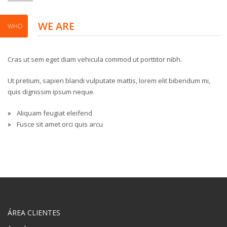
WE ARE
WHO
Cras ut sem eget diam vehicula commod ut porttitor nibh.
Ut pretium, sapien blandi vulputate mattis, lorem elit bibendum mi,
quis dignissim ipsum neque.
Aliquam feugiat eleifend
Fusce sit amet orci quis arcu
ÁREA CLIENTES